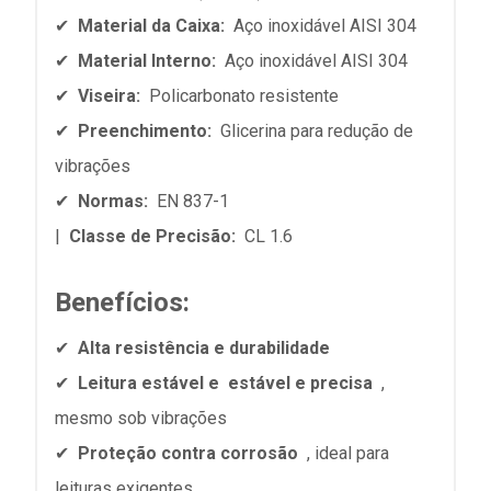
✔
Material da Caixa:
Aço inoxidável AISI 304
✔
Material Interno:
Aço inoxidável AISI 304
✔
Viseira:
Policarbonato resistente
✔
Preenchimento:
Glicerina para redução de
vibrações
✔
Normas:
EN 837-1
|
Classe de Precisão:
CL 1.6
Benefícios:
✔
Alta resistência e durabilidade
✔
Leitura estável e
estável e precisa
,
mesmo sob vibrações
✔
Proteção contra corrosão
, ideal para
leituras exigentes