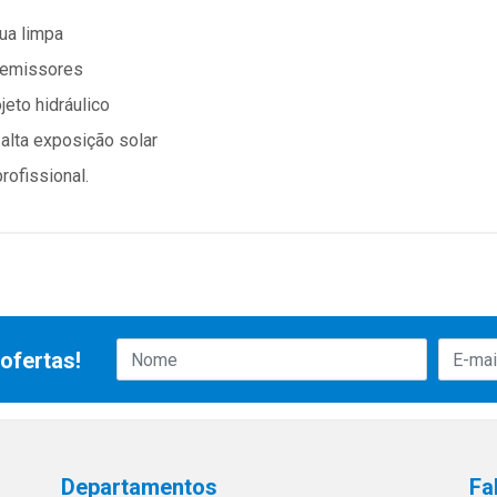
ua limpa
e emissores
eto hidráulico
lta exposição solar
rofissional.
ofertas!
Departamentos
Fa