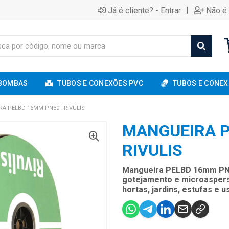
|
Já é cliente? - Entrar
Não é 
BOMBAS
TUBOS E CONEXÕES PVC
TUBOS E CONEX
A PELBD 16MM PN30 - RIVULIS
MANGUEIRA P
RIVULIS
Mangueira PELBD 16mm PN30
gotejamento e microaspersão
hortas, jardins, estufas e u