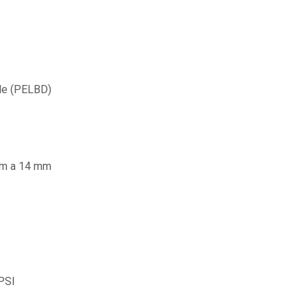
de (PELBD)
m a 14 mm
 PSI