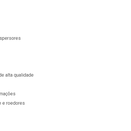
aspersores
de alta qualidade
ormações
 e roedores