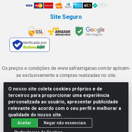
Site Seguro
Verificada por
Os preços e condições de www.safrairrigacao.com.br aplicam-
se exclusivamente a compras realizadas no site.
O nosso site coleta cookies próprios e de
Safra Agrícola e Pecuária LTDA - Avenida Castelo Branco, 5330 -
terceiros para proporcionar uma experiência
Esplanada dos Anicuns, Goiânia/GO - CEP 74.433-205 - CNPJ
personalizada ao usuário, apresentar publicidade
06.315.490/0001-00
relevante de acordo com o seu perfil e melhorar a
qualidade do nosso site.
Aceitar
Negar não essenciais