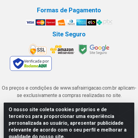
Formas de Pagamento
Site Seguro
Verificada por
Os preços e condições de www.safrairrigacao.com.br aplicam-
se exclusivamente a compras realizadas no site.
O nosso site coleta cookies próprios e de
Safra Agrícola e Pecuária LTDA - Avenida Castelo Branco, 5330 -
terceiros para proporcionar uma experiência
Esplanada dos Anicuns, Goiânia/GO - CEP 74.433-205 - CNPJ
personalizada ao usuário, apresentar publicidade
06.315.490/0001-00
relevante de acordo com o seu perfil e melhorar a
qualidade do nosso site.