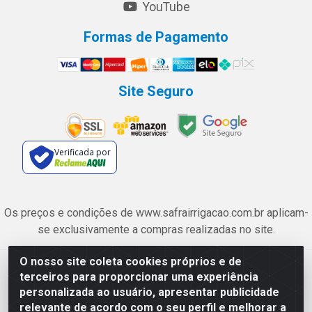
YouTube
Formas de Pagamento
Site Seguro
Verificada por
Os preços e condições de www.safrairrigacao.com.br aplicam-
se exclusivamente a compras realizadas no site.
O nosso site coleta cookies próprios e de
Safra Agrícola e Pecuária LTDA - Avenida Castelo Branco, 5330 -
terceiros para proporcionar uma experiência
Esplanada dos Anicuns, Goiânia/GO - CEP 74.433-205 - CNPJ
personalizada ao usuário, apresentar publicidade
06.315.490/0001-00
relevante de acordo com o seu perfil e melhorar a