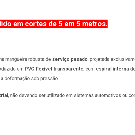
dido em cortes de 5 em 5 metros.
a mangueira robusta de
serviço pesado
, projetada exclusiva
roduzido em
PVC flexível transparente
, com
espiral interna d
e à deformação sob pressão.
rial
, não devendo ser utilizado em sistemas automotivos ou con