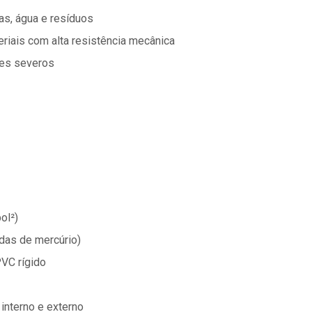
as, água e resíduos
eriais com alta resistência mecânica
tes severos
ol²)
das de mercúrio)
PVC rígido
 interno e externo