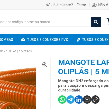
|
Já é cliente? - Entrar
Não é 
BOMBAS
TUBOS E CONEXÕES PVC
TUBOS E CONEX
2 - OLIPLÁS | 5 METROS
MANGOTE LAR
OLIPLÁS | 5 
Mangote DN2 reforçado com 
para sucção e descarga pes
durabilidade.