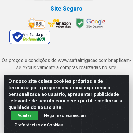
Site Seguro
Verificada por
Os preços e condições de www.safrairrigacao.com.br aplicam-
se exclusivamente a compras realizadas no site.
O nosso site coleta cookies próprios e de
Safra Agrícola e Pecuária LTDA - Avenida Castelo Branco, 5330 -
terceiros para proporcionar uma experiência
Esplanada dos Anicuns, Goiânia/GO - CEP 74.433-205 - CNPJ
personalizada ao usuário, apresentar publicidade
06.315.490/0001-00
relevante de acordo com o seu perfil e melhorar a
qualidade do nosso site.
Aceitar
Negar não essenciais
Preferências de Cookies