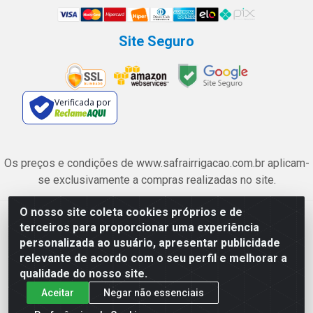
Site Seguro
Verificada por
Os preços e condições de www.safrairrigacao.com.br aplicam-
se exclusivamente a compras realizadas no site.
O nosso site coleta cookies próprios e de
Safra Agrícola e Pecuária LTDA - Avenida Castelo Branco, 5330 -
terceiros para proporcionar uma experiência
Esplanada dos Anicuns, Goiânia/GO - CEP 74.433-205 - CNPJ
personalizada ao usuário, apresentar publicidade
06.315.490/0001-00
relevante de acordo com o seu perfil e melhorar a
qualidade do nosso site.
Aceitar
Negar não essenciais