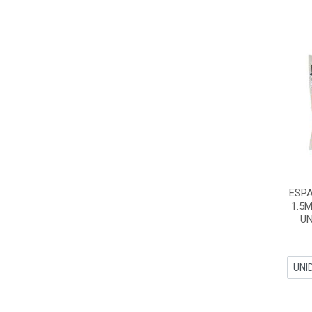
ESP
1.5
UN