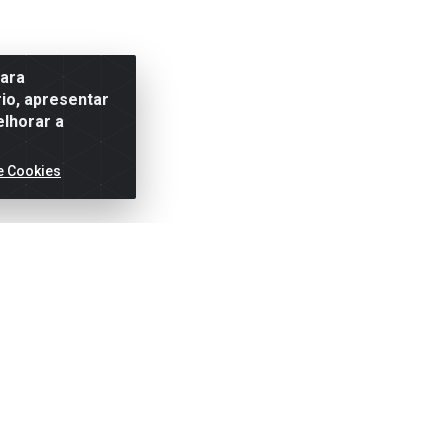
para
io, apresentar
elhorar a
e Cookies