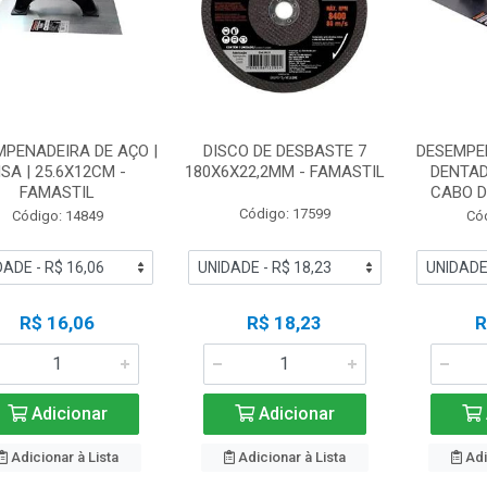
MPENADEIRA DE AÇO |
DISCO DE DESBASTE 7
DESEMPE
ISA | 25.6X12CM -
180X6X22,2MM - FAMASTIL
DENTAD
FAMASTIL
CABO DE
Código: 17599
Código: 14849
Có
R$ 16,06
R$ 18,23
R
Adicionar
Adicionar
Adicionar à Lista
Adicionar à Lista
Adi