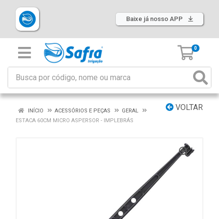
Baixe já nosso APP
0
VOLTAR
INÍCIO
ACESSÓRIOS E PEÇAS
GERAL
ESTACA 60CM MICRO ASPERSOR - IMPLEBRÁS