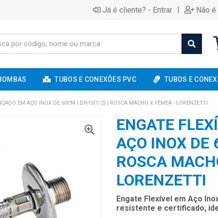
|
Já é cliente? - Entrar
Não é 
BOMBAS
TUBOS E CONEXÕES PVC
TUBOS E CONEX
NÇADO EM AÇO INOX DE 60CM | DN15(1/2) | ROSCA MACHO X FÊMEA - LORENZETTI
ENGATE FLEX
AÇO INOX DE 6
ROSCA MACHO
LORENZETTI
Engate Flexível em Aço Ino
resistente e certificado, i