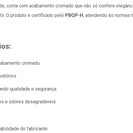
dade, conta com acabamento cromado que não só confere elegânc
il. O produto é certificado pelo
PBQP-H
, atendendo às normas t
ios:
acabamento cromado
avatórios
ando qualidade e segurança
tos e odores desagradáveis
bilidade do fabricante