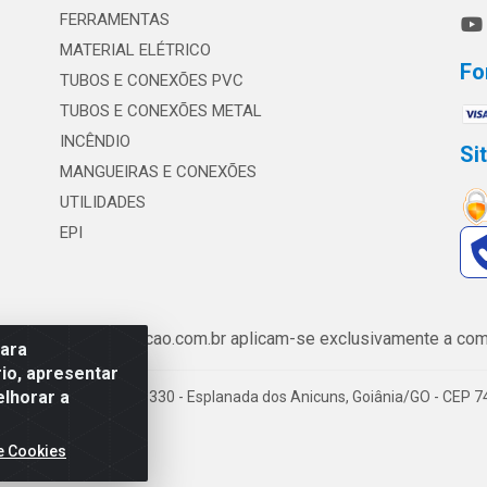
FERRAMENTAS
MATERIAL ELÉTRICO
Fo
TUBOS E CONEXÕES PVC
TUBOS E CONEXÕES METAL
INCÊNDIO
Si
MANGUEIRAS E CONEXÕES
UTILIDADES
EPI
de www.safrairrigacao.com.br aplicam-se exclusivamente a comp
para
io, apresentar
elhorar a
enida Castelo Branco, 5330 - Esplanada dos Anicuns, Goiânia/GO - CEP 
e Cookies