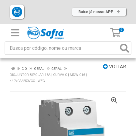
Baixe já nosso APP
0
VOLTAR
INÍCIO
GERAL
GERAL
DISJUNTOR BIPOLAR 16A | CURVA C | MDW-C16 |
440VCA/250VCC - WEG