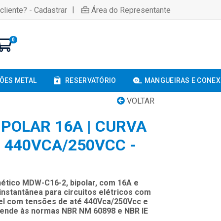
|
cliente? - Cadastrar
Área do Representante
0
ÕES METAL
RESERVATÓRIO
MANGUEIRAS E CONE
VOLTAR
IPOLAR 16A | CURVA
| 440VCA/250VCC -
ético MDW-C16-2, bipolar, com 16A e
instantânea para circuitos elétricos com
vel com tensões de até 440Vca/250Vcc e
atende às normas NBR NM 60898 e NBR IE