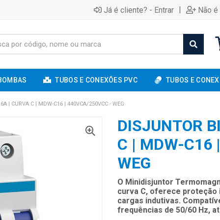
|
Já é cliente? - Entrar
Não é 
BOMBAS
TUBOS E CONEXÕES PVC
TUBOS E CONEX
A | CURVA C | MDW-C16 | 440VCA/250VCC - WEG
DISJUNTOR B
C | MDW-C16 
WEG
O Minidisjuntor Termomagn
curva C, oferece proteção 
cargas indutivas. Compatí
frequências de 50/60 Hz, 