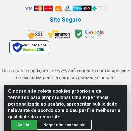
Site Seguro
Verificada por
Os preços e condições de www.safrairrigacao.com.br aplicam-
se exclusivamente a compras realizadas no site.
O nosso site coleta cookies próprios e de
Safra Agrícola e Pecuária LTDA - Avenida Castelo Branco, 5330 -
terceiros para proporcionar uma experiência
Esplanada dos Anicuns, Goiânia/GO - CEP 74.433-205 - CNPJ
personalizada ao usuário, apresentar publicidade
06.315.490/0001-00
relevante de acordo com o seu perfil e melhorar a
qualidade do nosso site.
Aceitar
Negar não essenciais