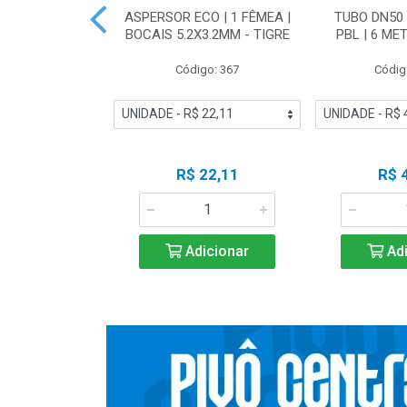
RO ESFERA
ASPERSOR ECO | 1 FÊMEA |
TUBO DN50 
N50 IRRIGA -
BOCAIS 5.2X3.2MM - TIGRE
PBL | 6 ME
IGRE
Código: 367
Códig
o: 19266
 Esgotado
R$ 22,11
R$ 
ise-me
Adicionar
Adi