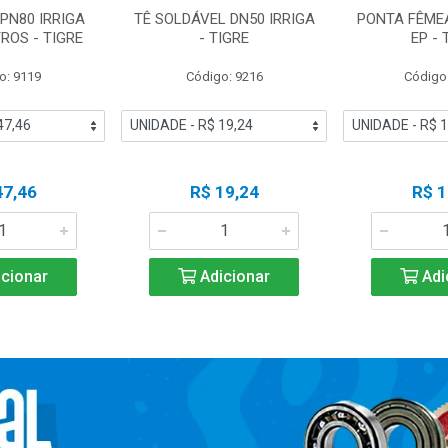
PN80 IRRIGA
TÊ SOLDÁVEL DN50 IRRIGA
PONTA FÊMEA
TROS - TIGRE
- TIGRE
EP - 
o: 9119
Código: 9216
Código
47,46
R$ 19,24
R$ 1
cionar
Adicionar
Adi