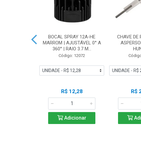
OR WI-FI 24
BOCAL SPRAY 12A-HE
CHAVE DE
TERNO 220V |
MARROM | AJUSTÁVEL 0° A
ASPERSO
I-E - HU...
360° | RAIO 3.7 M...
HU
o: 17105
Código: 12072
Código
 Esgotado
R$ 12,28
R$ 
ise-me
Adicionar
Adi