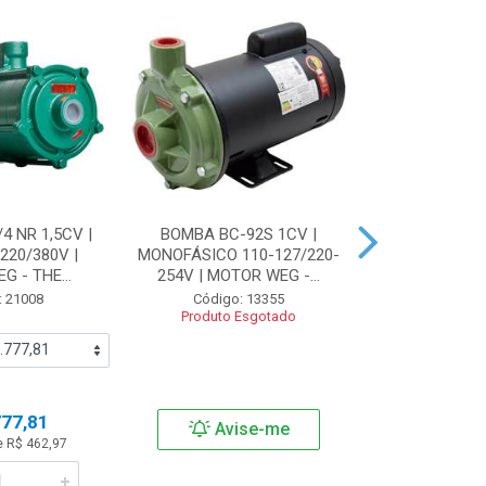
4 NR 1,5CV |
BOMBA BC-92S 1CV |
BOMBA BFA 
220/380V |
MONOFÁSICO 110-127/220-
ASPIRANTE I
 - THE...
254V | MOTOR WEG -...
MONOFÁSICO 
: 21008
Código: 13355
Código:
Produto Esgotado
Produto 
777,81
Avise-me
Avi
e R$ 462,97