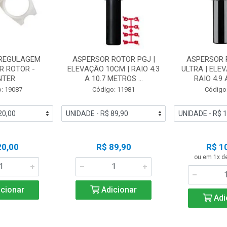
 REGULAGEM
ASPERSOR ROTOR PGJ |
ASPERSOR 
R ROTOR -
ELEVAÇÃO 10CM | RAIO 4.3
ULTRA | ELE
NTER
A 10.7 METROS ...
RAIO 4.9 A
: 19087
Código: 11981
Código
20,00
R$ 89,90
R$ 1
ou em 1x d
cionar
Adicionar
Adi