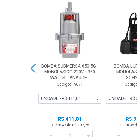
ASOLINA BFG
BOMBA SUBMERSA 650 5G |
BOMBA LUP
ESCORVANTE |
MONOFÁSICO 220V | 360
MONOFÁSI
ANUAL- B...
WATTS - ANAUGE...
SCHN
o: 23485
Código: 19671
Código
 Esgotado
R$ 411,01
R$ 3
ise-me
ou em 4x de R$ 102,75
ou em 3x d