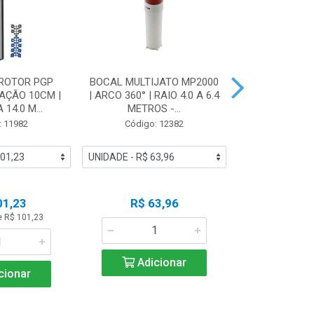
ROTOR PGP
BOCAL MULTIJATO MP2000
BOCAL BOR
VAÇÃO 10CM |
| ARCO 360° | RAIO 4.0 A 6.4
PCN-20 | VAZ
 14.0 M...
METROS -...
HUN
: 11982
Código: 12382
Código:
01,23
R$ 63,96
R$ 2
e R$ 101,23
Adicionar
Adic
cionar