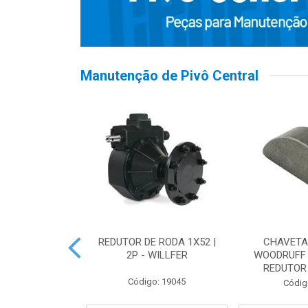
Manutenção de Pivô Central
 PIVÔ | PNEU
REDUTOR DE RODA 1X52 |
CHAVETA
.4-28
2P - WILLFER
WOODRUFF
REDUTOR 
o: 19322
Código: 19045
Códig
 Esgotado