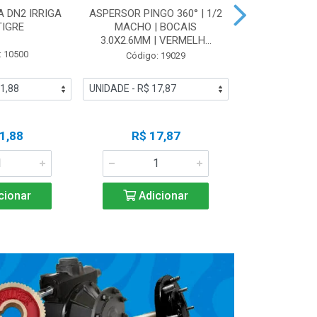
 DN2 IRRIGA
ASPERSOR PINGO 360° | 1/2
LUVA SOLD
TIGRE
MACHO | BOCAIS
IRRIGA 
3.0X2.6MM | VERMELH...
: 10500
Código
Código: 19029
1,88
R$ 17,87
R$ 5
cionar
Adicionar
Adic