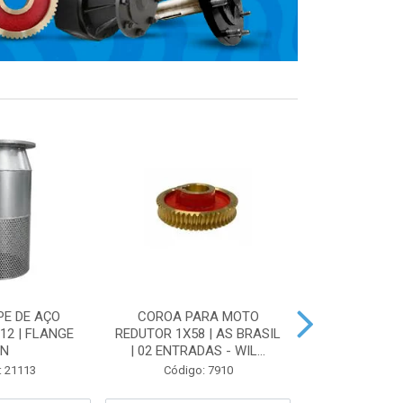
PE DE AÇO
COROA PARA MOTO
VÁLVULA DE 
12 | FLANGE
REDUTOR 1X58 | AS BRASIL
AÇO ZINCA
IN
| 02 ENTRADAS - WIL...
FLANG
: 21113
Código: 7910
Código: