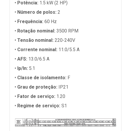
•
Potência:
1.5 kW (2 HP)
•
Número de polos:
2
•
Frequência:
60 Hz
•
Rotação nominal:
3500 RPM
•
Tensão nominal:
220-240V
•
Corrente nominal:
11.0/5.5 A
•
AFS:
13.0/6.5 A
•
Ip/In:
5.1
•
Classe de isolamento:
F
•
Grau de proteção:
IP21
•
Fator de serviço:
1.20
•
Regime de serviço:
S1