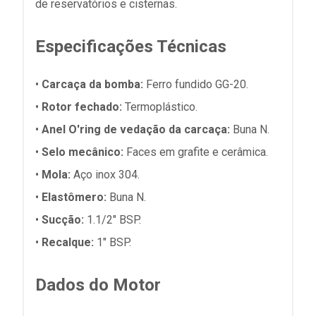
de reservatórios e cisternas.
Especificações Técnicas
•
Carcaça da bomba:
Ferro fundido GG-20.
•
Rotor fechado:
Termoplástico.
•
Anel O'ring de vedação da carcaça:
Buna N.
•
Selo mecânico:
Faces em grafite e cerâmica.
•
Mola:
Aço inox 304.
•
Elastômero:
Buna N.
•
Sucção:
1.1/2" BSP.
•
Recalque:
1" BSP.
Dados do Motor