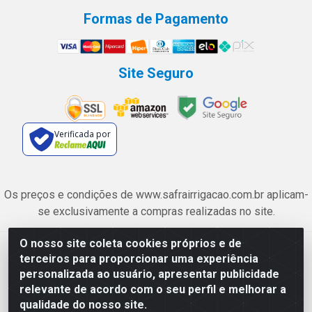
Formas de Pagamento
Site Seguro
Verificada por
Os preços e condições de www.safrairrigacao.com.br aplicam-
se exclusivamente a compras realizadas no site.
O nosso site coleta cookies próprios e de
Safra Agrícola e Pecuária LTDA - Avenida Castelo Branco, 5330 -
terceiros para proporcionar uma experiência
Esplanada dos Anicuns, Goiânia/GO - CEP 74.433-205 - CNPJ
personalizada ao usuário, apresentar publicidade
06.315.490/0001-00
relevante de acordo com o seu perfil e melhorar a
qualidade do nosso site.