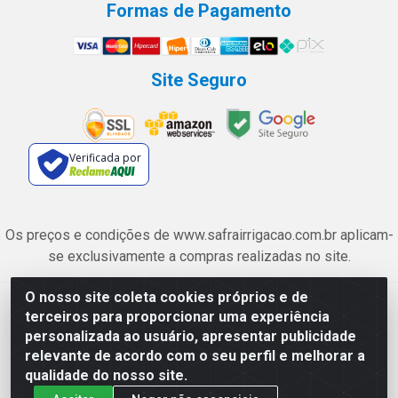
Formas de Pagamento
Site Seguro
Verificada por
Os preços e condições de www.safrairrigacao.com.br aplicam-
se exclusivamente a compras realizadas no site.
O nosso site coleta cookies próprios e de
Safra Agrícola e Pecuária LTDA - Avenida Castelo Branco, 5330 -
terceiros para proporcionar uma experiência
Esplanada dos Anicuns, Goiânia/GO - CEP 74.433-205 - CNPJ
personalizada ao usuário, apresentar publicidade
06.315.490/0001-00
relevante de acordo com o seu perfil e melhorar a
qualidade do nosso site.