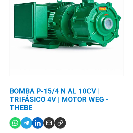
BOMBA P-15/4 N AL 10CV |
TRIFÁSICO 4V | MOTOR WEG -
THEBE