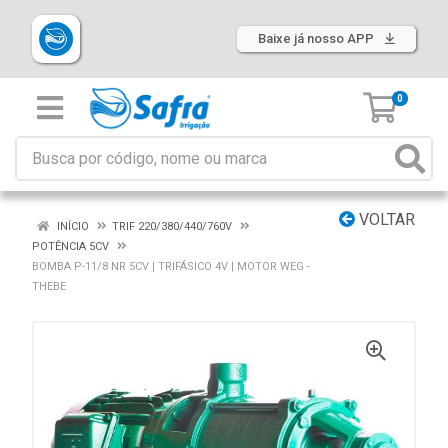
Baixe já nosso APP
0
VOLTAR
INÍCIO
TRIF 220/380/440/760V
POTÊNCIA 5CV
BOMBA P-11/8 NR 5CV | TRIFÁSICO 4V | MOTOR WEG -
THEBE