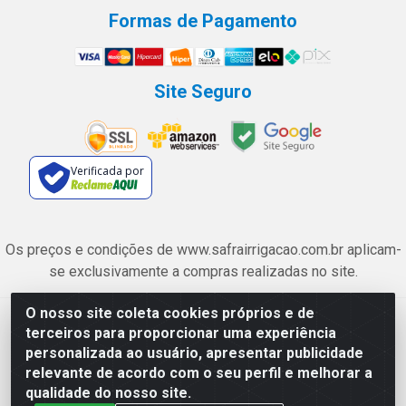
Formas de Pagamento
Site Seguro
Verificada por
Os preços e condições de www.safrairrigacao.com.br aplicam-
se exclusivamente a compras realizadas no site.
O nosso site coleta cookies próprios e de
Safra Agrícola e Pecuária LTDA - Avenida Castelo Branco, 5330 -
terceiros para proporcionar uma experiência
Esplanada dos Anicuns, Goiânia/GO - CEP 74.433-205 - CNPJ
personalizada ao usuário, apresentar publicidade
06.315.490/0001-00
relevante de acordo com o seu perfil e melhorar a
qualidade do nosso site.