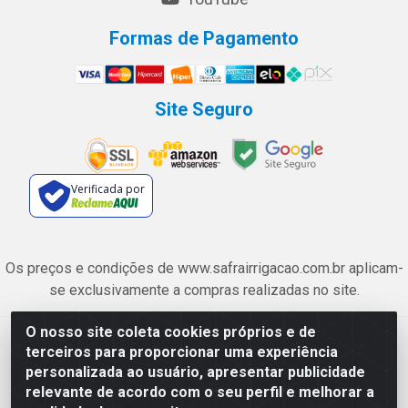
Formas de Pagamento
Site Seguro
Verificada por
Os preços e condições de www.safrairrigacao.com.br aplicam-
se exclusivamente a compras realizadas no site.
O nosso site coleta cookies próprios e de
Safra Agrícola e Pecuária LTDA - Avenida Castelo Branco, 5330 -
terceiros para proporcionar uma experiência
Esplanada dos Anicuns, Goiânia/GO - CEP 74.433-205 - CNPJ
personalizada ao usuário, apresentar publicidade
06.315.490/0001-00
relevante de acordo com o seu perfil e melhorar a