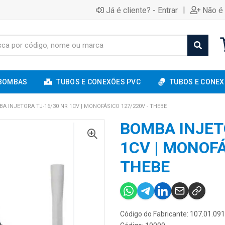
|
Já é cliente? - Entrar
Não é 
BOMBAS
TUBOS E CONEXÕES PVC
TUBOS E CONEX
A INJETORA TJ-16/30 NR 1CV | MONOFÁSICO 127/220V - THEBE
BOMBA INJET
1CV | MONOFÁ
THEBE
Código do Fabricante: 107.01.09