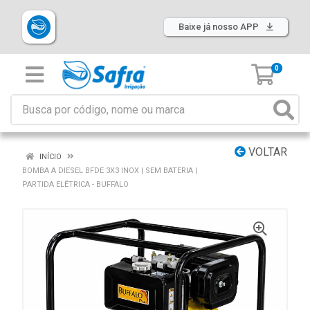
Baixe já nosso APP
0
VOLTAR
INÍCIO
BOMBA A DIESEL BFDE 3X3 INOX | SEM BATERIA |
PARTIDA ELÉTRICA - BUFFALO