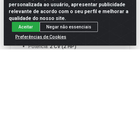
personalizada ao usuário, apresentar publicidade
Sistemas com inversor de frequência
relevante de acordo com o seu perfil e melhorar a
qualidade do nosso site.
Aceitar
Negar não essenciais
Especificações Técnicas
Preferências de Cookies
Potência:
2 CV (2 HP)
Tensão:
220 V Monofásico
Frequência:
60 Hz
Número de Estágios:
13
Rotação:
3450 rpm
Vazão operacional:
1 a 6 m³/h