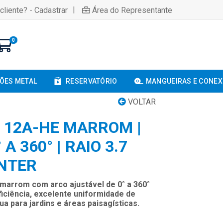
|
cliente? - Cadastrar
Área do Representante
0
ÕES METAL
RESERVATÓRIO
MANGUEIRAS E CONE
VOLTAR
 12A-HE MARROM |
A 360° | RAIO 3.7
NTER
marrom com arco ajustável de 0° a 360°
eficiência, excelente uniformidade de
a para jardins e áreas paisagísticas.