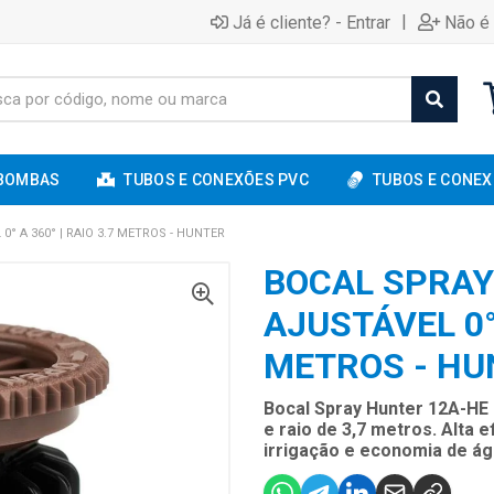
|
Já é cliente? - Entrar
Não é 
BOMBAS
TUBOS E CONEXÕES PVC
TUBOS E CONEX
° A 360° | RAIO 3.7 METROS - HUNTER
BOCAL SPRAY
AJUSTÁVEL 0° 
METROS - HU
Bocal Spray Hunter 12A-HE 
e raio de 3,7 metros. Alta 
irrigação e economia de águ