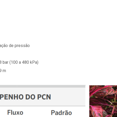
sação de pressão
8 bar (100 a 480 kPa)
,9 m