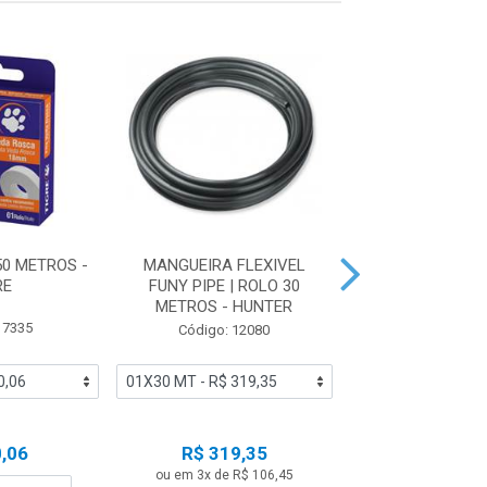
0 METROS -
MANGUEIRA FLEXIVEL
ASPERSOR PRO 
RE
FUNY PIPE | ROLO 30
ELEVAÇÃO 05C
METROS - HUNTER
BOCAL - HU
 7335
Código: 12080
Código: 17
,06
R$ 319,35
R$ 19,7
ou em 3x de R$ 106,45