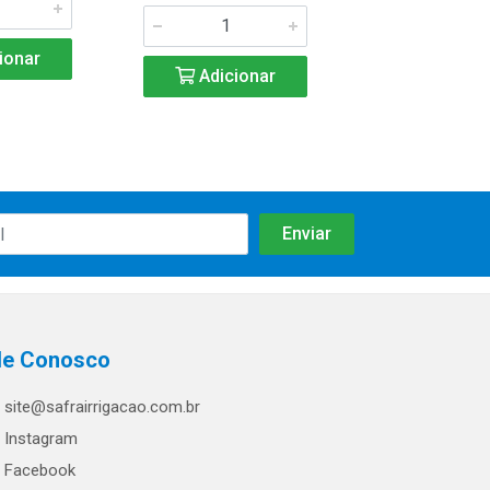
ionar
Adicio
Adicionar
le Conosco
site@safrairrigacao.com.br
Instagram
Facebook