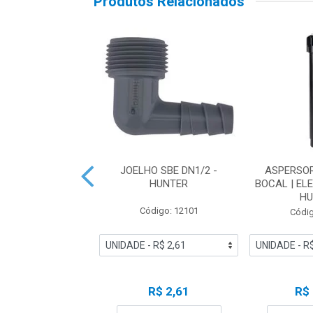
Produtos Relacionados
OR PRO SPRAY |
JOELHO SBE DN1/2 -
ASPERSO
ÃO 05CM | SEM
HUNTER
BOCAL | EL
AL - HUNTER
HU
Código: 12101
digo: 17990
Códig
R$ 19,78
R$ 2,61
R$