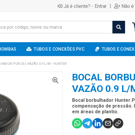
|
Já é cliente? - Entrar
Não é 
BOMBAS
TUBOS E CONEXÕES PVC
TUBOS E CONEX
HADOR PCN-25 | VAZÃO 0.9 L/M - HUNTER
BOCAL BORBU
VAZÃO 0.9 L/
Bocal borbulhador Hunter 
compensação de pressão. Id
em áreas de plantio.