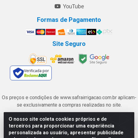
YouTube
Formas de Pagamento
Site Seguro
Verificada por
Os preços e condições de www.safrairrigacao.com.br aplicam-
se exclusivamente a compras realizadas no site.
O nosso site coleta cookies próprios e de
Safra Agrícola e Pecuária LTDA - Avenida Castelo Branco, 5330 -
terceiros para proporcionar uma experiência
Esplanada dos Anicuns, Goiânia/GO - CEP 74.433-205 - CNPJ
personalizada ao usuário, apresentar publicidade
06.315.490/0001-00