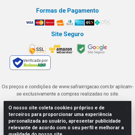
Formas de Pagamento
Site Seguro
Verificada por
Os preços e condições de www.safrairrigacao.com.br aplicam-
se exclusivamente a compras realizadas no site.
O nosso site coleta cookies próprios e de
Safra Agrícola e Pecuária LTDA - Avenida Castelo Branco, 5330 -
terceiros para proporcionar uma experiência
Esplanada dos Anicuns, Goiânia/GO - CEP 74.433-205 - CNPJ
personalizada ao usuário, apresentar publicidade
06.315.490/0001-00
relevante de acordo com o seu perfil e melhorar a
qualidade do nosso site.