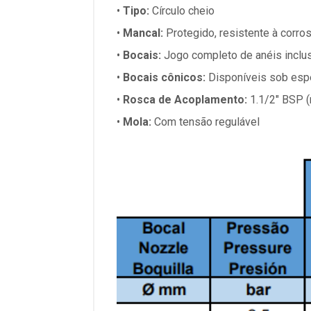
•
Tipo:
Círculo cheio
•
Mancal:
Protegido, resistente à corro
•
Bocais:
Jogo completo de anéis inclu
•
Bocais cônicos:
Disponíveis sob espe
•
Rosca de Acoplamento:
1.1/2" BSP 
•
Mola:
Com tensão regulável