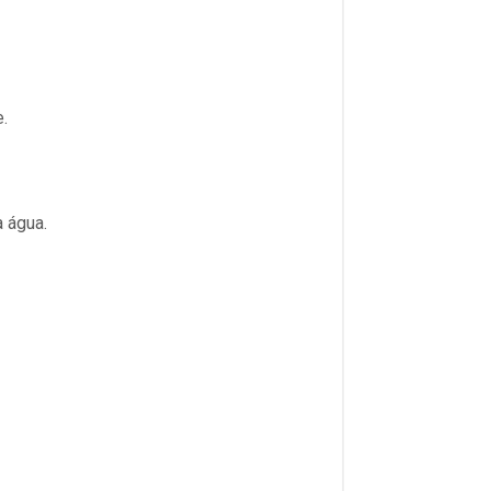
.
 água.