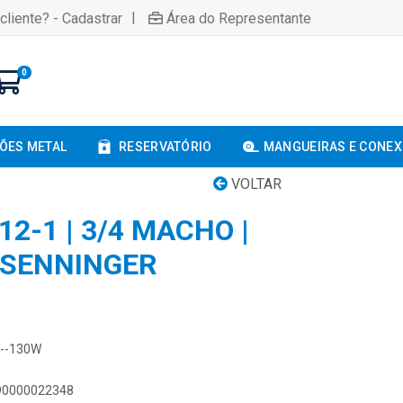
|
cliente? - Cadastrar
Área do Representante
0
ÕES METAL
RESERVATÓRIO
MANGUEIRAS E CONE
VOLTAR
2-1 | 3/4 MACHO |
- SENNINGER
M--130W
890000022348