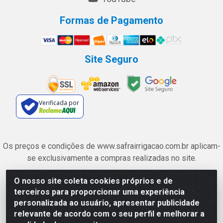
Formas de Pagamento
Site Seguro
Verificada por
Os preços e condições de www.safrairrigacao.com.br aplicam-
se exclusivamente a compras realizadas no site.
O nosso site coleta cookies próprios e de
Safra Agrícola e Pecuária LTDA - Avenida Castelo Branco, 5330 -
terceiros para proporcionar uma experiência
Esplanada dos Anicuns, Goiânia/GO - CEP 74.433-205 - CNPJ
personalizada ao usuário, apresentar publicidade
06.315.490/0001-00
relevante de acordo com o seu perfil e melhorar a