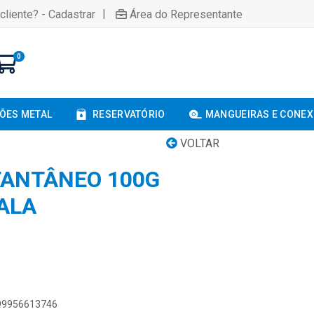
|
cliente? - Cadastrar
Área do Representante
0
ÕES METAL
RESERVATÓRIO
MANGUEIRAS E CONE
VOLTAR
TANTÂNEO 100G
ALA
899956613746