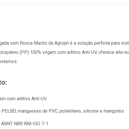
gada com Rosca Macho da Agrojet é a solução perfeita para sis
propileno (PP) 100% virgem com aditivo Anti-UV, oferece alta r
externos.
to:
em com aditivo Anti-UV.
s PELBD, mangueiras de PVC, polietileno, silicone e mangotes.
 ABNT NBR NM-ISO 7-1.