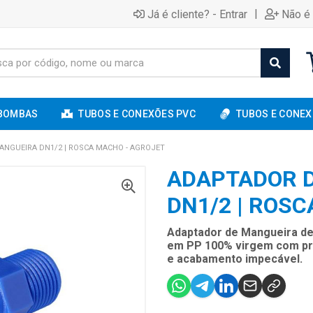
|
Já é cliente? - Entrar
Não é 
BOMBAS
TUBOS E CONEXÕES PVC
TUBOS E CONEX
NGUEIRA DN1/2 | ROSCA MACHO - AGROJET
ADAPTADOR 
DN1/2 | ROS
Adaptador de Mangueira de 
em PP 100% virgem com prot
e acabamento impecável.