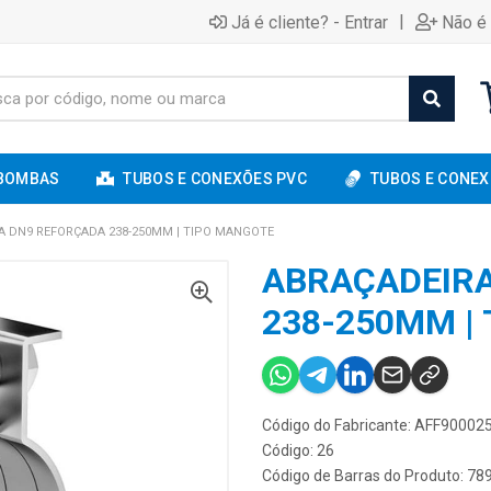
|
Já é cliente? - Entrar
Não é 
BOMBAS
TUBOS E CONEXÕES PVC
TUBOS E CONEX
A DN9 REFORÇADA 238-250MM | TIPO MANGOTE
ABRAÇADEIR
238-250MM |
Código do Fabricante: AFF90002
Código: 26
Código de Barras do Produto: 7