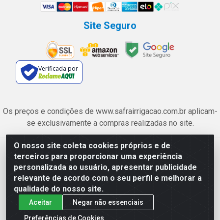
Site Seguro
Verificada por
Os preços e condições de www.safrairrigacao.com.br aplicam-
se exclusivamente a compras realizadas no site.
O nosso site coleta cookies próprios e de
Safra Agrícola e Pecuária LTDA - Avenida Castelo Branco, 5330 -
terceiros para proporcionar uma experiência
Esplanada dos Anicuns, Goiânia/GO - CEP 74.433-205 - CNPJ
personalizada ao usuário, apresentar publicidade
06.315.490/0001-00
relevante de acordo com o seu perfil e melhorar a
qualidade do nosso site.
Aceitar
Negar não essenciais
Preferências de Cookies