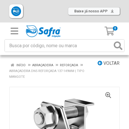
Baixe já nosso APP
0
VOLTAR
INÍCIO
ABRAÇADEIRA
REFORÇADA
ABRAÇADEIRA DN5 REFORÇADA 137-149MM | TIPO
MANGOTE