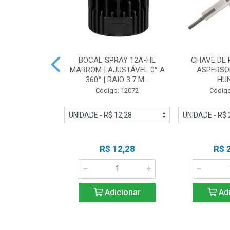
OR WI-FI 24
BOCAL SPRAY 12A-HE
CHAVE DE
TERNO 220V |
MARROM | AJUSTÁVEL 0° A
ASPERSO
I-E - HU...
360° | RAIO 3.7 M...
HU
o: 17105
Código: 12072
Código
 Esgotado
R$ 12,28
R$ 
ise-me
Adicionar
Adi