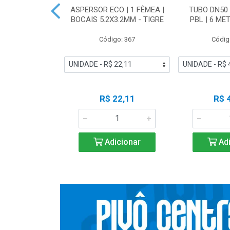
RO ESFERA
ASPERSOR ECO | 1 FÊMEA |
TUBO DN50 
N50 IRRIGA -
BOCAIS 5.2X3.2MM - TIGRE
PBL | 6 ME
IGRE
Código: 367
Códig
o: 19266
 Esgotado
R$ 22,11
R$ 
ise-me
Adicionar
Adi