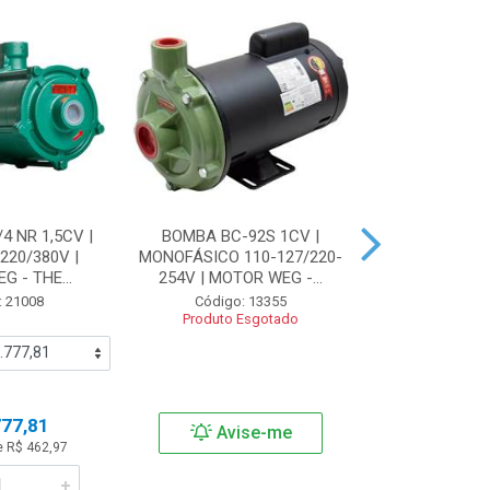
4 NR 1,5CV |
BOMBA BC-92S 1CV |
BOMBA BFA 
220/380V |
MONOFÁSICO 110-127/220-
ASPIRANTE I
 - THE...
254V | MOTOR WEG -...
MONOFÁSICO 
: 21008
Código: 13355
Código:
Produto Esgotado
Produto 
777,81
Avise-me
Avi
e R$ 462,97