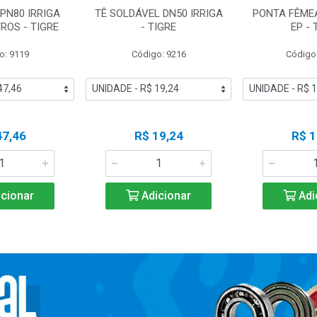
PN80 IRRIGA
TÊ SOLDÁVEL DN50 IRRIGA
PONTA FÊMEA
TROS - TIGRE
- TIGRE
EP - 
o: 9119
Código: 9216
Código
47,46
R$ 19,24
R$ 1
cionar
Adicionar
Adi