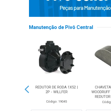
Manutenção de Pivô Central
 PIVÔ | PNEU
REDUTOR DE RODA 1X52 |
CHAVETA
.4-28
2P - WILLFER
WOODRUFF
REDUTOR 
o: 19322
Código: 19045
Códig
 Esgotado