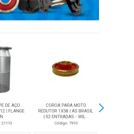
PE DE AÇO
COROA PARA MOTO
VÁLVULA DE 
12 | FLANGE
REDUTOR 1X58 | AS BRASIL
AÇO ZINCA
IN
| 02 ENTRADAS - WIL...
FLANG
: 21113
Código: 7910
Código: