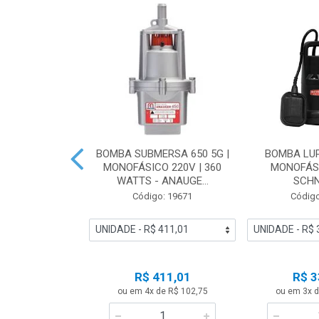
ASOLINA BFG
BOMBA SUBMERSA 650 5G |
BOMBA LUP
ESCORVANTE |
MONOFÁSICO 220V | 360
MONOFÁSI
ANUAL- B...
WATTS - ANAUGE...
SCHN
o: 23485
Código: 19671
Código
 Esgotado
R$ 411,01
R$ 3
ise-me
ou em 4x de R$ 102,75
ou em 3x d