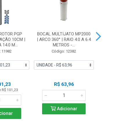
ROTOR PGP
BOCAL MULTIJATO MP2000
BOCAL BOR
VAÇÃO 10CM |
| ARCO 360° | RAIO 4.0 A 6.4
PCN-20 | VAZ
 14.0 M...
METROS -...
HUN
: 11982
Código: 12382
Código:
01,23
R$ 63,96
R$ 2
e R$ 101,23
Adicionar
Adic
cionar