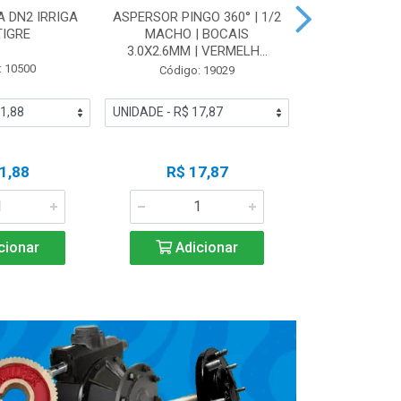
 DN2 IRRIGA
ASPERSOR PINGO 360° | 1/2
LUVA SOLD
TIGRE
MACHO | BOCAIS
IRRIGA 
3.0X2.6MM | VERMELH...
: 10500
Código
Código: 19029
1,88
R$ 17,87
R$ 5
cionar
Adicionar
Adic