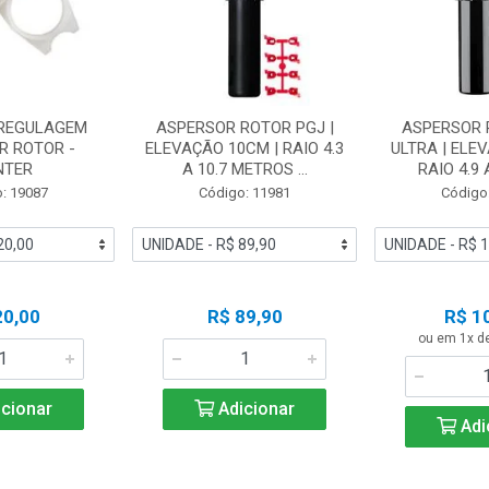
 REGULAGEM
ASPERSOR ROTOR PGJ |
ASPERSOR 
R ROTOR -
ELEVAÇÃO 10CM | RAIO 4.3
ULTRA | ELE
NTER
A 10.7 METROS ...
RAIO 4.9 A
: 19087
Código: 11981
Código
20,00
R$ 89,90
R$ 1
ou em 1x d
cionar
Adicionar
Adi