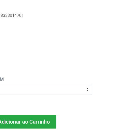
898333014701
EM
dicionar ao Carrinho