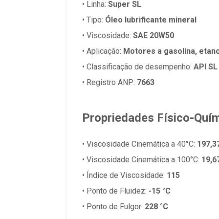
• Linha:
Super SL
• Tipo:
Óleo lubrificante mineral
• Viscosidade:
SAE 20W50
• Aplicação:
Motores a gasolina, etano
• Classificação de desempenho:
API SL
• Registro ANP:
7663
Propriedades Físico-Quí
• Viscosidade Cinemática a 40°C:
197,3
• Viscosidade Cinemática a 100°C:
19,6
• Índice de Viscosidade:
115
• Ponto de Fluidez:
-15 °C
• Ponto de Fulgor:
228 °C