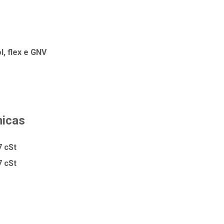
l, flex e GNV
micas
7 cSt
7 cSt