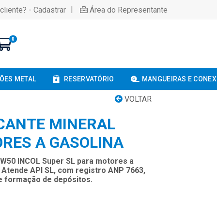
|
cliente? - Cadastrar
Área do Representante
0
ÕES METAL
RESERVATÓRIO
MANGUEIRAS E CONE
VOLTAR
ICANTE MINERAL
ORES A GASOLINA
20W50 INCOL Super SL para motores a
V. Atende API SL, com registro ANP 7663,
e formação de depósitos.