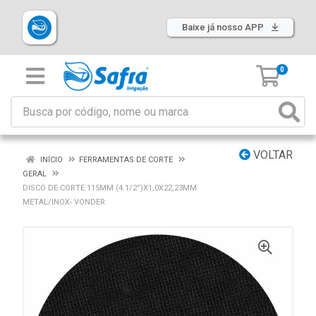
Baixe já nosso APP
0
VOLTAR
INÍCIO
FERRAMENTAS DE CORTE
GERAL
DISCO DE CORTE 115MM (4.1/2”)X1,0X22,23MM
METAL/INOX- VONDER