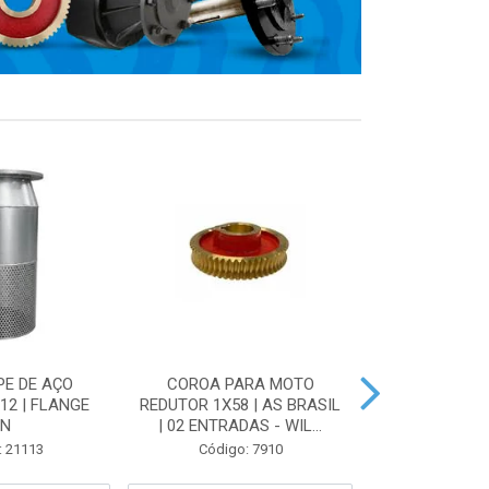
PE DE AÇO
COROA PARA MOTO
VÁLVULA DE 
12 | FLANGE
REDUTOR 1X58 | AS BRASIL
AÇO ZINCA
IN
| 02 ENTRADAS - WIL...
FLANG
: 21113
Código: 7910
Código: