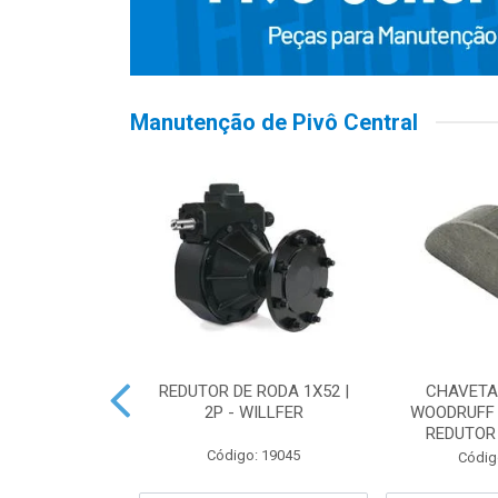
Manutenção de Pivô Central
 PIVÔ | PNEU
REDUTOR DE RODA 1X52 |
CHAVETA
.4-28
2P - WILLFER
WOODRUFF
REDUTOR 
o: 19322
Código: 19045
Códig
 Esgotado