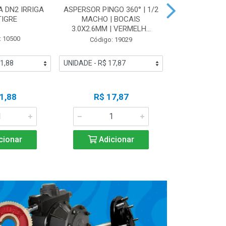
 DN2 IRRIGA
ASPERSOR PINGO 360° | 1/2
LUVA SOLD
TIGRE
MACHO | BOCAIS
IRRIGA 
3.0X2.6MM | VERMELH...
: 10500
Código
Código: 19029
1,88
R$ 17,87
R$ 5
cionar
Adicionar
Adic