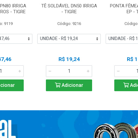
PN80 IRRIGA
TÊ SOLDÁVEL DN50 IRRIGA
PONTA FÊMEA
TROS - TIGRE
- TIGRE
EP - 
o: 9119
Código: 9216
Código
47,46
R$ 19,24
R$ 1
cionar
Adicionar
Adi