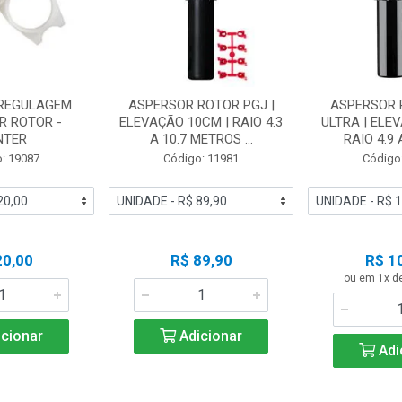
 REGULAGEM
ASPERSOR ROTOR PGJ |
ASPERSOR 
R ROTOR -
ELEVAÇÃO 10CM | RAIO 4.3
ULTRA | ELE
NTER
A 10.7 METROS ...
RAIO 4.9 A
: 19087
Código: 11981
Código
20,00
R$ 89,90
R$ 1
ou em 1x d
cionar
Adicionar
Adi