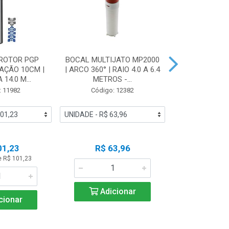
ROTOR PGP
BOCAL MULTIJATO MP2000
BOCAL BOR
VAÇÃO 10CM |
| ARCO 360° | RAIO 4.0 A 6.4
PCN-20 | VAZ
 14.0 M...
METROS -...
HUN
: 11982
Código: 12382
Código:
01,23
R$ 63,96
R$ 2
e R$ 101,23
Adicionar
Adic
cionar