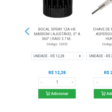
OR WI-FI 24
BOCAL SPRAY 12A-HE
CHAVE DE
TERNO 220V |
MARROM | AJUSTÁVEL 0° A
ASPERSO
I-E - HU...
360° | RAIO 3.7 M...
HU
o: 17105
Código: 12072
Código
 Esgotado
R$ 12,28
R$ 
ise-me
Adicionar
Adi