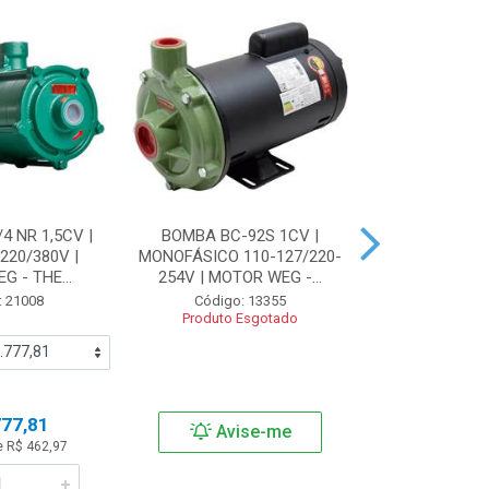
4 NR 1,5CV |
BOMBA BC-92S 1CV |
BOMBA BFA 
220/380V |
MONOFÁSICO 110-127/220-
ASPIRANTE I
 - THE...
254V | MOTOR WEG -...
MONOFÁSICO 
: 21008
Código: 13355
Código:
Produto Esgotado
Produto 
777,81
Avise-me
Avi
e R$ 462,97