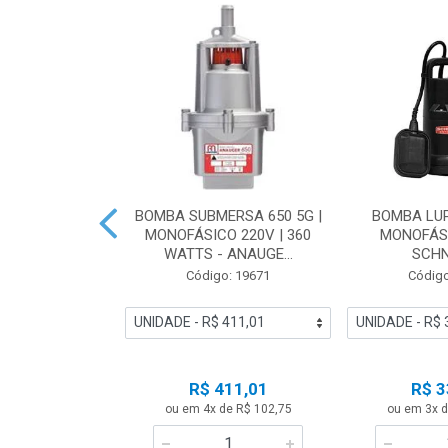
ASOLINA BFG
BOMBA SUBMERSA 650 5G |
BOMBA LUP
ESCORVANTE |
MONOFÁSICO 220V | 360
MONOFÁSI
ANUAL- B...
WATTS - ANAUGE...
SCHN
o: 23485
Código: 19671
Código
 Esgotado
R$ 411,01
R$ 3
ise-me
ou em 4x de R$ 102,75
ou em 3x d