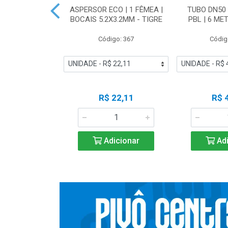
RO ESFERA
ASPERSOR ECO | 1 FÊMEA |
TUBO DN50 
N50 IRRIGA -
BOCAIS 5.2X3.2MM - TIGRE
PBL | 6 ME
IGRE
Código: 367
Códig
o: 19266
 Esgotado
R$ 22,11
R$ 
ise-me
Adicionar
Adi