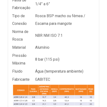
Faixa de
1/4” a 6”
Fabricação
Tipo de
Rosca BSP macho ou fêmea /
Conexão
Escama para mangote
Norma de
NBR NM ISO 7.1
Rosca
Material
Alumínio
Pressão
8 bar (115 psi)
Máxima
Fluido
Água (temperatura ambiente)
Fabricante
GABITEC